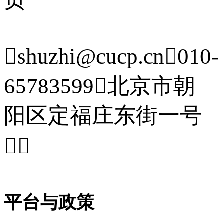

shuzhi@cucp.cn

010-
65783599

北京市朝
阳区定福庄东街一号


平台与政策