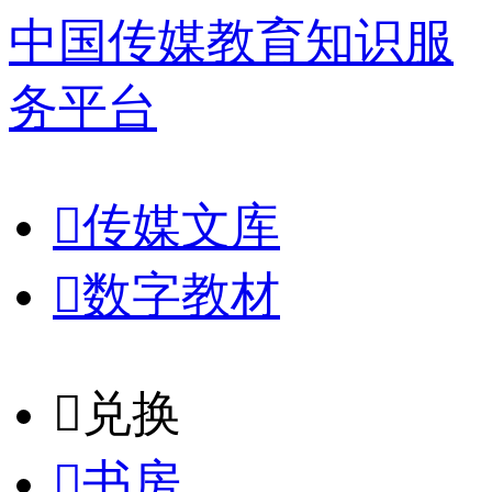
中国传媒教育知识服
务平台

传媒文库

数字教材
𐈈
兑换

书房