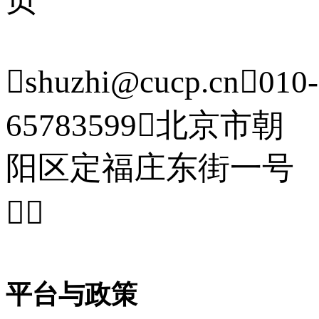

shuzhi@cucp.cn

010-
65783599

北京市朝
阳区定福庄东街一号


平台与政策