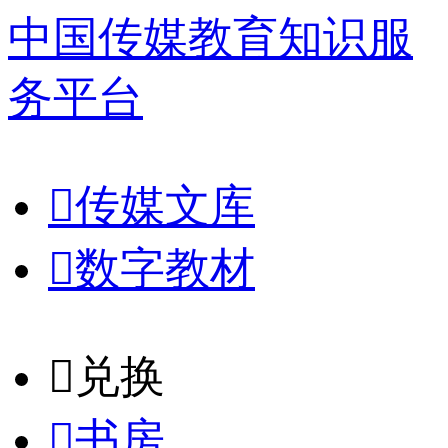
中国传媒教育知识服
务平台

传媒文库

数字教材
𐈈
兑换

书房