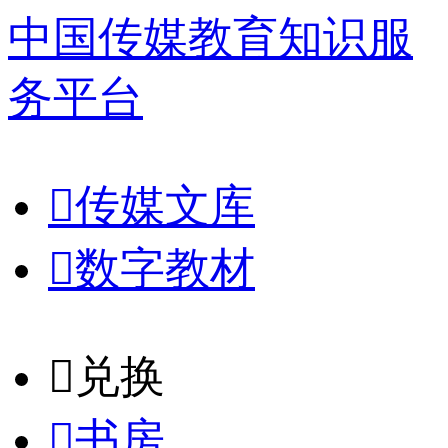
中国传媒教育知识服
务平台

传媒文库

数字教材
𐈈
兑换

书房