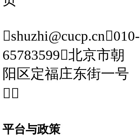

shuzhi@cucp.cn

010-
65783599

北京市朝
阳区定福庄东街一号


平台与政策