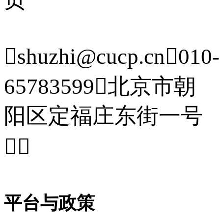

shuzhi@cucp.cn

010-
65783599

北京市朝
阳区定福庄东街一号


平台与政策