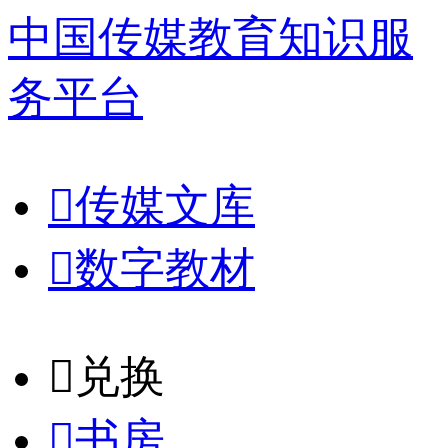
中国传媒教育知识服
务平台

传媒文库

数字教材
𐈈
兑换

书房