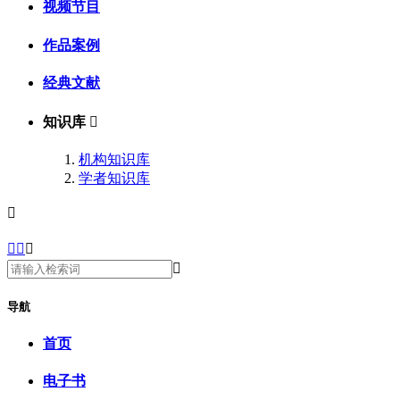
视频节目
作品案例
经典文献
知识库

机构知识库
学者知识库





导航
首页
电子书