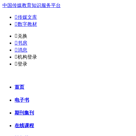
中国传媒教育知识服务平台

传媒文库

数字教材
𐈈
兑换

书房

消息

机构登录

登录
首页
电子书
期刊集刊
在线课程