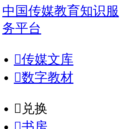
中国传媒教育知识服
务平台

传媒文库

数字教材
𐈈
兑换

书房