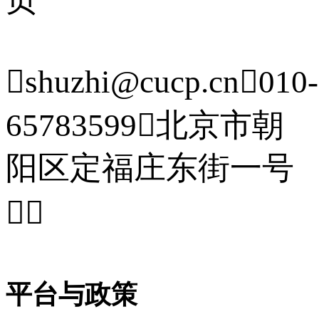

shuzhi@cucp.cn

010-
65783599

北京市朝
阳区定福庄东街一号


平台与政策