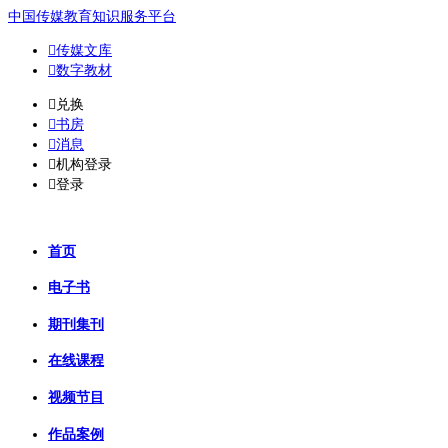
中国传媒教育知识服务平台

传媒文库

数字教材
𐈈
兑换

书房

消息

机构登录

登录
首页
电子书
期刊集刊
在线课程
视频节目
作品案例