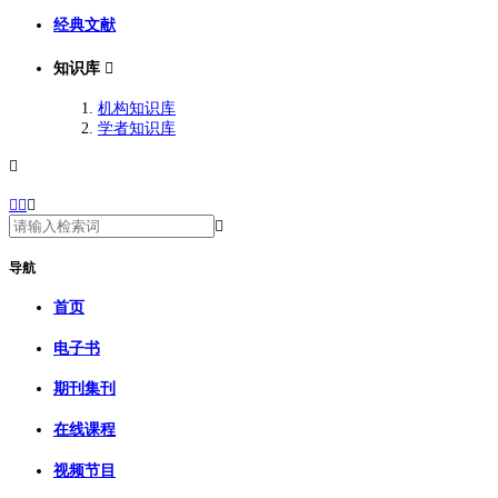
经典文献
知识库

机构知识库
学者知识库





导航
首页
电子书
期刊集刊
在线课程
视频节目