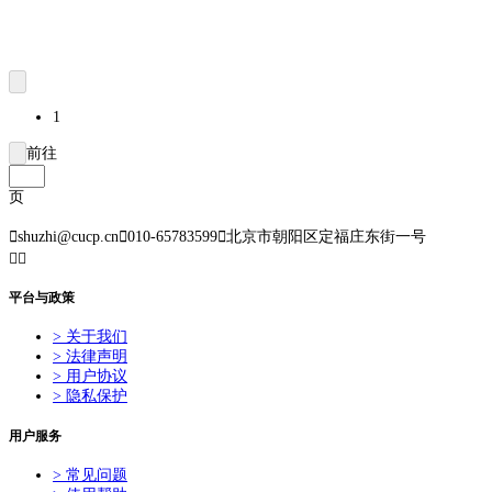
1
前往
页

shuzhi@cucp.cn

010-65783599

北京市朝阳区定福庄东街一号


平台与政策
> 关于我们
> 法律声明
> 用户协议
> 隐私保护
用户服务
> 常见问题