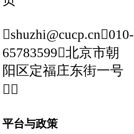

shuzhi@cucp.cn

010-
65783599

北京市朝
阳区定福庄东街一号


平台与政策