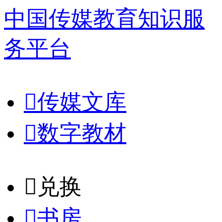
中国传媒教育知识服
务平台

传媒文库

数字教材
𐈈
兑换

书房