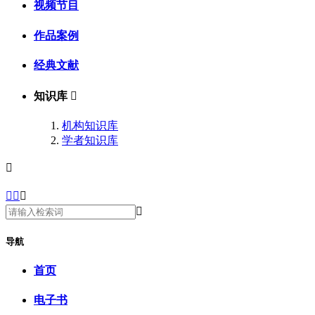
视频节目
作品案例
经典文献
知识库

机构知识库
学者知识库





导航
首页
电子书