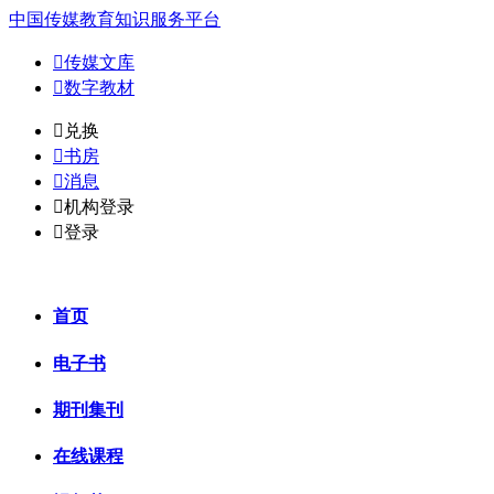
中国传媒教育知识服务平台

传媒文库

数字教材
𐈈
兑换

书房

消息

机构登录

登录
首页
电子书
期刊集刊
在线课程