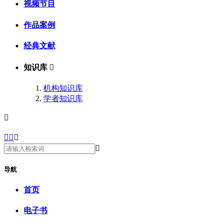
视频节目
作品案例
经典文献
知识库

机构知识库
学者知识库





导航
首页
电子书