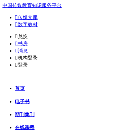
中国传媒教育知识服务平台

传媒文库

数字教材
𐈈
兑换

书房

消息

机构登录

登录
首页
电子书
期刊集刊
在线课程