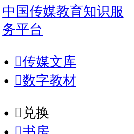
中国传媒教育知识服
务平台

传媒文库

数字教材
𐈈
兑换

书房