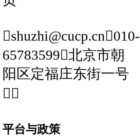

shuzhi@cucp.cn

010-
65783599

北京市朝
阳区定福庄东街一号


平台与政策