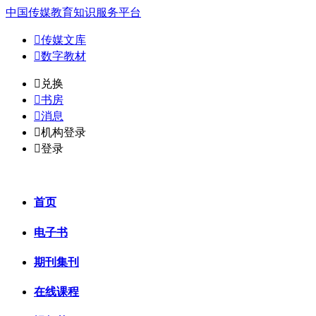
中国传媒教育知识服务平台

传媒文库

数字教材
𐈈
兑换

书房

消息

机构登录

登录
首页
电子书
期刊集刊
在线课程