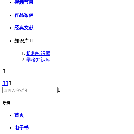
视频节目
作品案例
经典文献
知识库

机构知识库
学者知识库





导航
首页
电子书