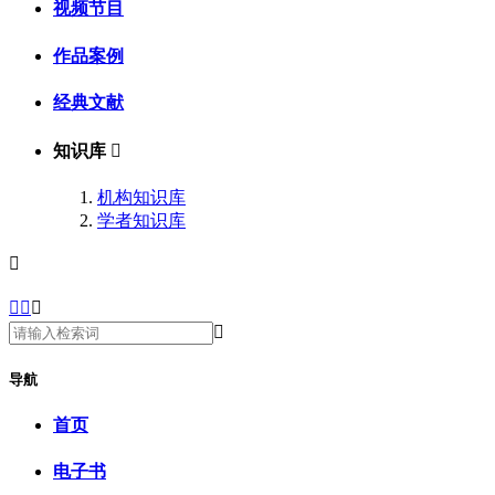
视频节目
作品案例
经典文献
知识库

机构知识库
学者知识库





导航
首页
电子书