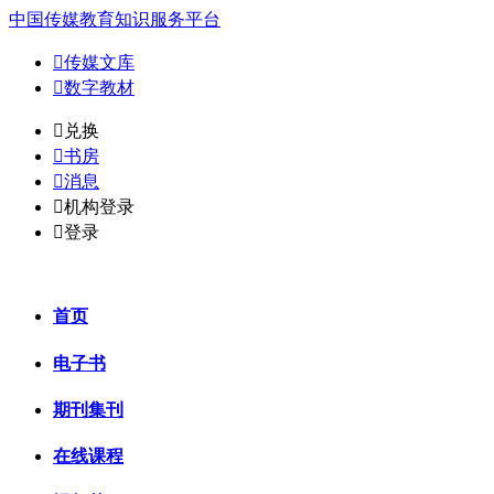
中国传媒教育知识服务平台

传媒文库

数字教材
𐈈
兑换

书房

消息

机构登录

登录
首页
电子书
期刊集刊
在线课程