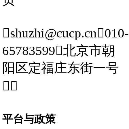

shuzhi@cucp.cn

010-
65783599

北京市朝
阳区定福庄东街一号


平台与政策