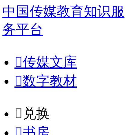
中国传媒教育知识服
务平台

传媒文库

数字教材
𐈈
兑换

书房