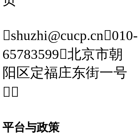

shuzhi@cucp.cn

010-
65783599

北京市朝
阳区定福庄东街一号


平台与政策