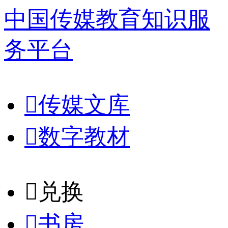
中国传媒教育知识服
务平台

传媒文库

数字教材
𐈈
兑换

书房