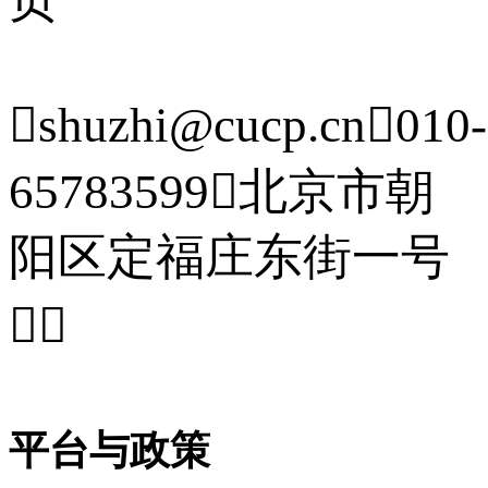

shuzhi@cucp.cn

010-
65783599

北京市朝
阳区定福庄东街一号


平台与政策