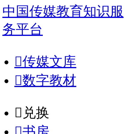
中国传媒教育知识服
务平台

传媒文库

数字教材
𐈈
兑换

书房