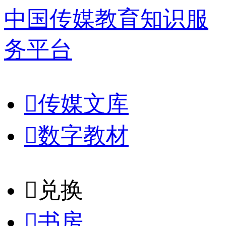
中国传媒教育知识服
务平台

传媒文库

数字教材
𐈈
兑换

书房