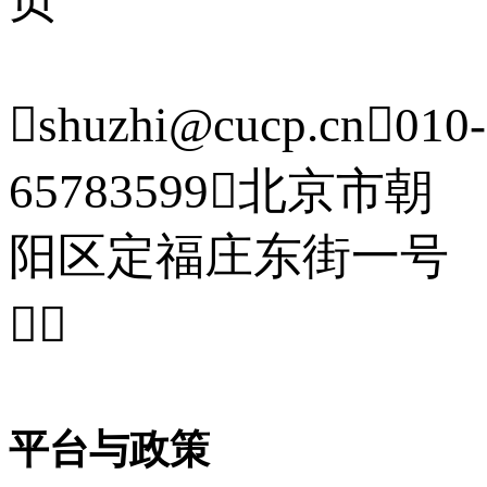

shuzhi@cucp.cn

010-
65783599

北京市朝
阳区定福庄东街一号


平台与政策