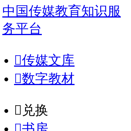
中国传媒教育知识服
务平台

传媒文库

数字教材
𐈈
兑换

书房