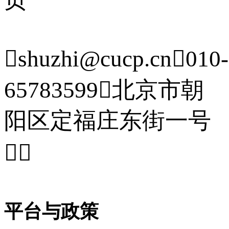

shuzhi@cucp.cn

010-
65783599

北京市朝
阳区定福庄东街一号


平台与政策