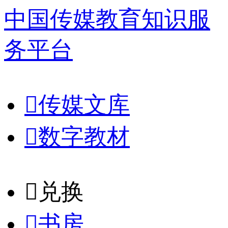
中国传媒教育知识服
务平台

传媒文库

数字教材
𐈈
兑换

书房