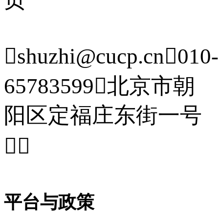

shuzhi@cucp.cn

010-
65783599

北京市朝
阳区定福庄东街一号


平台与政策