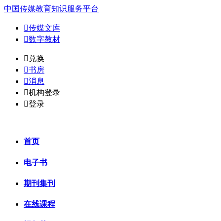
中国传媒教育知识服务平台

传媒文库

数字教材
𐈈
兑换

书房

消息

机构登录

登录
首页
电子书
期刊集刊
在线课程