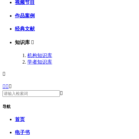
视频节目
作品案例
经典文献
知识库

机构知识库
学者知识库





导航
首页
电子书