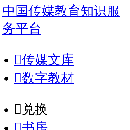
中国传媒教育知识服
务平台

传媒文库

数字教材
𐈈
兑换

书房