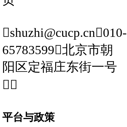

shuzhi@cucp.cn

010-
65783599

北京市朝
阳区定福庄东街一号


平台与政策