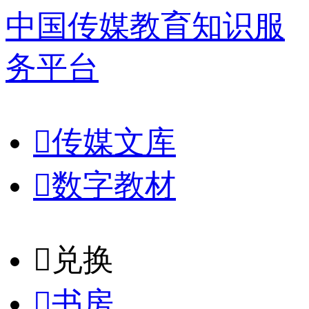
中国传媒教育知识服
务平台

传媒文库

数字教材
𐈈
兑换

书房