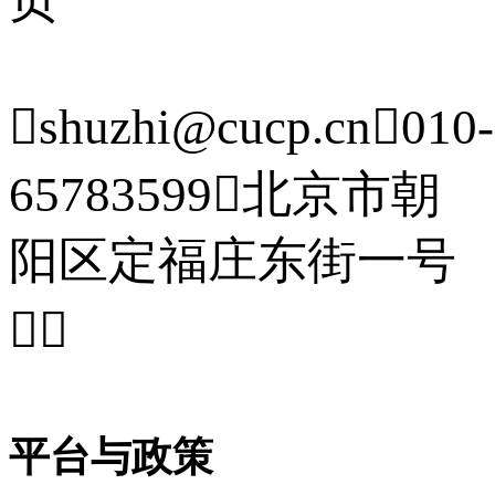

shuzhi@cucp.cn

010-
65783599

北京市朝
阳区定福庄东街一号


平台与政策