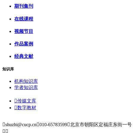
期刊集刊
在线课程
视频节目
作品案例
经典文献
知识库
机构知识库
学者知识库

传媒文库

数字教材

shuzhi@cucp.cn

010-65783599

北京市朝阳区定福庄东街一号

