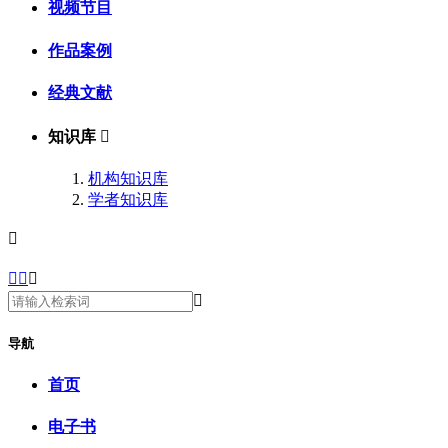
视频节目
作品案例
经典文献
知识库

机构知识库
学者知识库





导航
首页
电子书