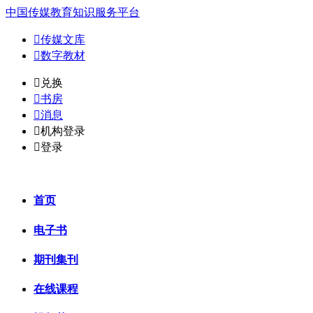
中国传媒教育知识服务平台

传媒文库

数字教材
𐈈
兑换

书房

消息

机构登录

登录
首页
电子书
期刊集刊
在线课程