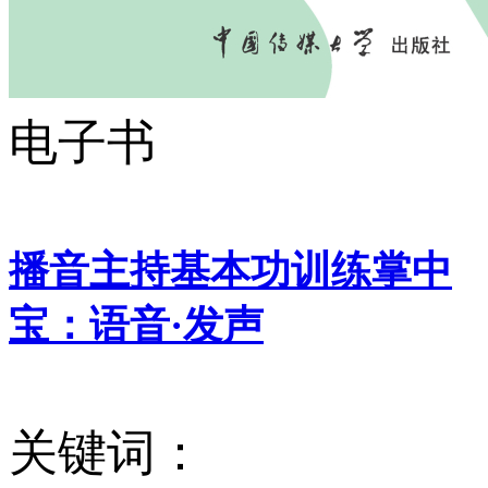
电子书
播音主持基本功训练掌中
宝：语音·发声
关键词：