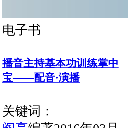
电子书
播音主持基本功训练掌中
宝——配音·演播
关键词：