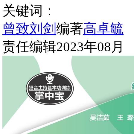
关键词：
曾致
刘剑
编著
高卓毓
责任编辑
2023年08月